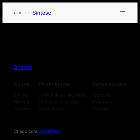
Síntese
Síntese
Sobre
Privacidade
Redes sociais
Equipe
Política de privacidade
Facebook
História
Termos e condições
Instagram
Carreiras
Fale conosco
Twitter/X
Criado com
WordPress